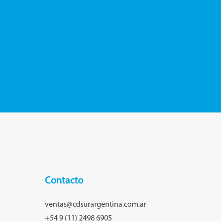
Contacto
ventas@cdsurargentina.com.ar
+54 9 (11) 2498 6905