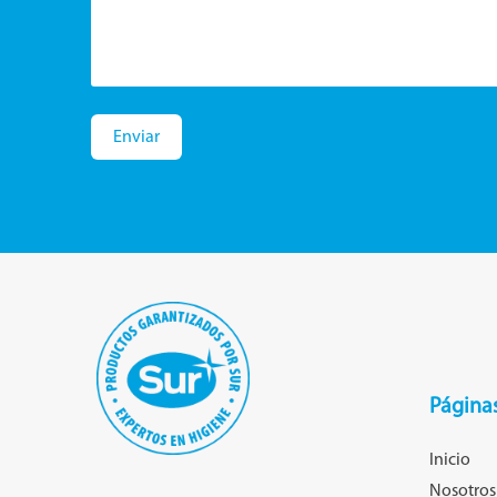
a
i
l
Enviar
Página
Inicio
Nosotros