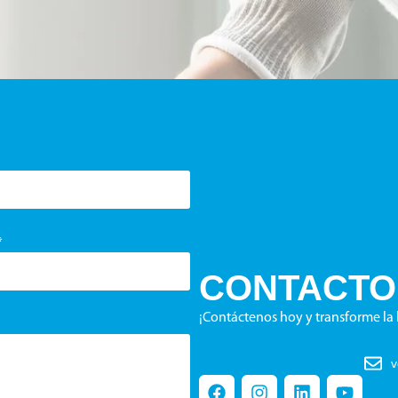
*
CONTACTO
¡Contáctenos hoy y transforme la
v