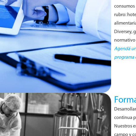
consumos p
rubro: hot
alimentari
Diversey, 
normativo 
Agendá una
programa d
Forma
Desarrolla
continua p
Nuestros e
campo y co