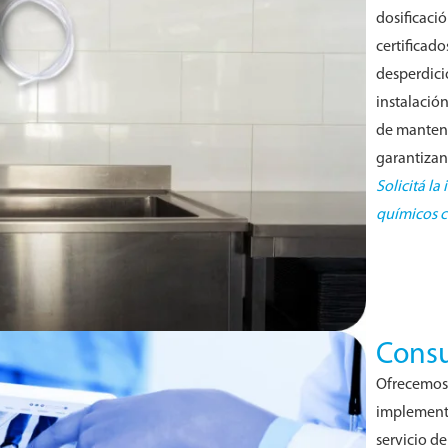
dosificaci
certificado
desperdici
instalació
de manten
garantizan
Solicitá la
químicos c
Consu
Ofrecemos 
implementa
servicio de