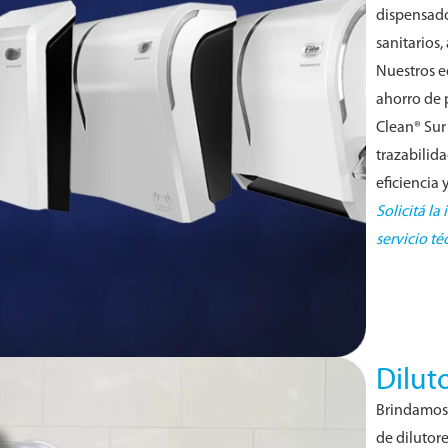
dispensado
sanitarios
Nuestros e
ahorro de 
Clean® Sur
trazabilid
eficiencia
Solicitá la
servicio té
Dilut
Brindamos 
de dilutor