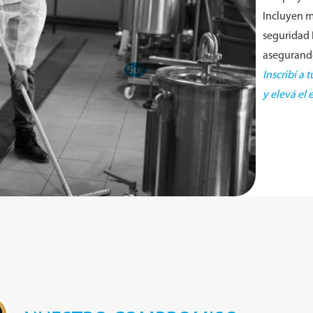
Incluyen m
seguridad 
asegurando
Inscribí a
y elevá el 