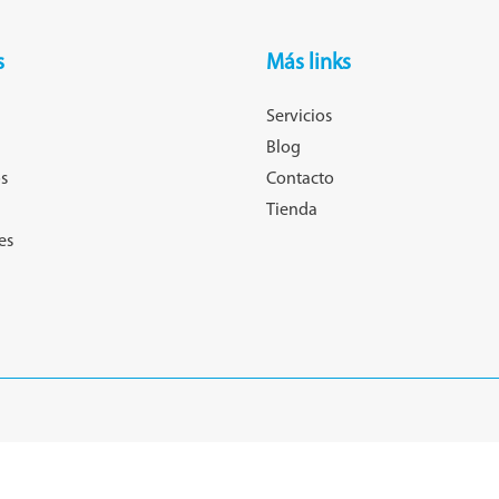
s
Más links
Servicios
Blog
s
Contacto
Tienda
es
eservados -
Diseño Web Argentina
por